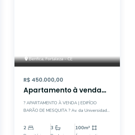
Benfica, Fortaleza - CE
R$ 450.000,00
Apartamento à venda
no Benfica, Fortaleza
? APARTAMENTO À VENDA | EDIFÍCIO
BARÃO DE MESQUITA ? Av. da Universidade,
1949 Se você procura um apartamento
amplo, bem localizado e com excelente
2
3
100
m²
custo-benefício, esta é uma oportunidade