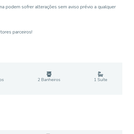
na podem sofrer alterações sem aviso prévio a qualquer
tores parceiros!
o
s
2
Banheiro
s
1
Suíte