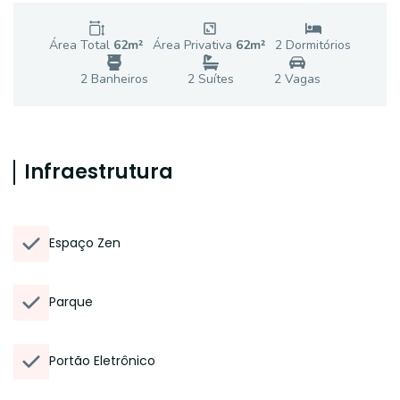
Área Total
62
m²
Área Privativa
62
m²
2
Dormitório
s
2
Banheiro
s
2
Suíte
s
2
Vaga
s
Infraestrutura
Espaço Zen
Parque
Portão Eletrônico