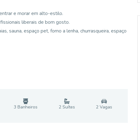
entrar e morar em alto-estilo.
fissionais liberais de bom gosto.
s, sauna, espaço pet, forno a lenha, churrasqueira, espaço
3
Banheiro
s
2
Suíte
s
2
Vaga
s