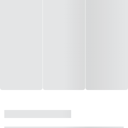
CASA
VENDA
CÓD: 19327