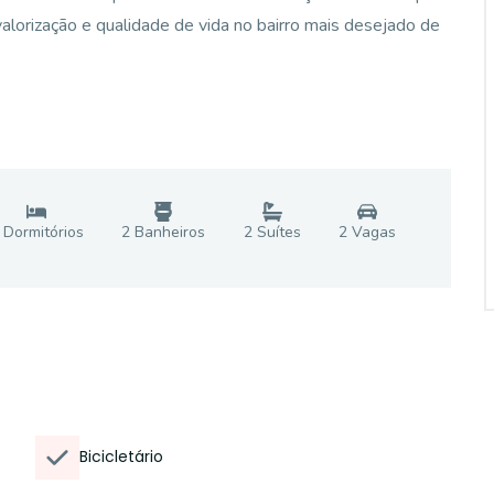
alorização e qualidade de vida no bairro mais desejado de
Dormitório
s
2
Banheiro
s
2
Suíte
s
2
Vaga
s
Bicicletário