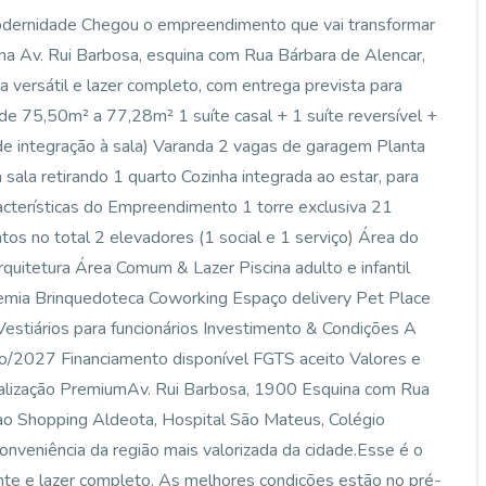
odernidade Chegou o empreendimento que vai transformar
 na Av. Rui Barbosa, esquina com Rua Bárbara de Alencar,
a versátil e lazer completo, com entrega prevista para
 75,50m² a 77,28m² 1 suíte casal + 1 suíte reversível +
 de integração à sala) Varanda 2 vagas de garagem Planta
sala retirando 1 quarto Cozinha integrada ao estar, para
cterísticas do Empreendimento 1 torre exclusiva 21
os no total 2 elevadores (1 social e 1 serviço) Área do
rquitetura Área Comum & Lazer Piscina adulto e infantil
emia Brinquedoteca Coworking Espaço delivery Pet Place
Vestiários para funcionários Investimento & Condições A
o/2027 Financiamento disponível FGTS aceito Valores e
ocalização PremiumAv. Rui Barbosa, 1900 Esquina com Rua
ao Shopping Aldeota, Hospital São Mateus, Colégio
 conveniência da região mais valorizada da cidade.Esse é o
nte e lazer completo. As melhores condições estão no pré-