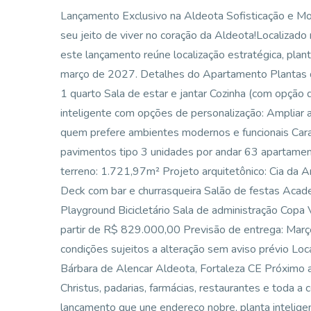
Lançamento Exclusivo na Aldeota Sofisticação e M
seu jeito de viver no coração da Aldeota!Localizado
este lançamento reúne localização estratégica, plant
março de 2027. Detalhes do Apartamento Plantas de
1 quarto Sala de estar e jantar Cozinha (com opção
inteligente com opções de personalização: Ampliar a 
quem prefere ambientes modernos e funcionais Cara
pavimentos tipo 3 unidades por andar 63 apartament
terreno: 1.721,97m² Projeto arquitetônico: Cia da A
Deck com bar e churrasqueira Salão de festas Acad
Playground Bicicletário Sala de administração Copa 
partir de R$ 829.000,00 Previsão de entrega: Març
condições sujeitos a alteração sem aviso prévio L
Bárbara de Alencar Aldeota, Fortaleza CE Próximo 
Christus, padarias, farmácias, restaurantes e toda a
lançamento que une endereço nobre, planta intelige