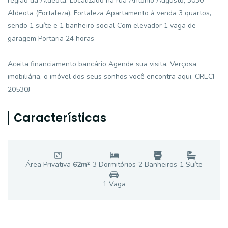
região da Aldeota. Localizado na rua Antônio Augusto, 3030 -
Aldeota (Fortaleza), Fortaleza Apartamento à venda 3 quartos,
sendo 1 suíte e 1 banheiro social Com elevador 1 vaga de
garagem Portaria 24 horas
Aceita financiamento bancário Agende sua visita. Verçosa
imobiliária, o imóvel dos seus sonhos você encontra aqui. CRECI
20530J
Características
Área Privativa
62
m²
3
Dormitório
s
2
Banheiro
s
1
Suíte
1
Vaga