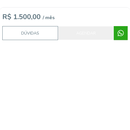
R$ 1.500,00
/ mês
DÚVIDAS
AGENDAR
Procurando o imóvel dos sonhos?
Podemos ajudá-lo a realizar o seu sonho de um imóvel
novo
Explorar Imóveis