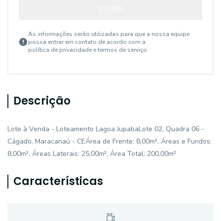
ENVIAR
As informações serão utilizadas para que a nossa equipe
possa entrar em contato de acordo com a
política de privacidade e termos de serviço
Descrição
Lote à Venda - Loteamento Lagoa JupabaLote 02, Quadra 06 -
Cágado, Maracanaú - CEÁrea de Frente: 8,00m², Áreas e Fundos:
8,00m², Áreas Laterais: 25,00m², Área Total: 200,00m²
Características