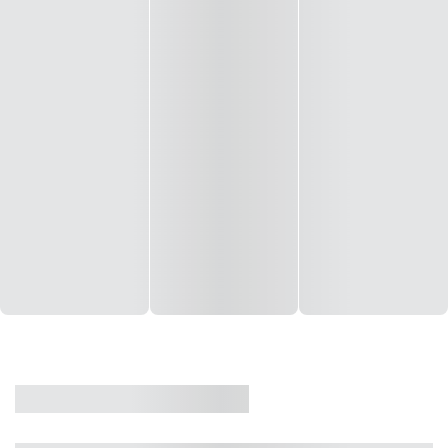
CASA
VENDA
CÓD: 19327