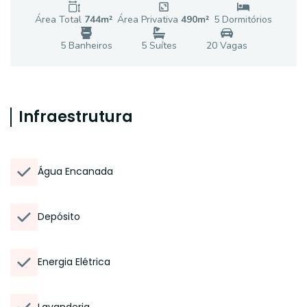
Área Total
744
m²
Área Privativa
490
m²
5
Dormitório
s
5
Banheiro
s
5
Suíte
s
20
Vaga
s
Infraestrutura
Água Encanada
Depósito
Energia Elétrica