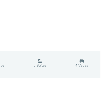
ro
s
3
Suíte
s
4
Vaga
s