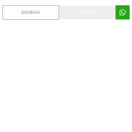
DÚVIDAS
AGENDAR
Procurando o imóvel dos sonhos?
Podemos ajudá-lo a realizar o seu sonho de um imóvel
novo
Explorar Imóveis